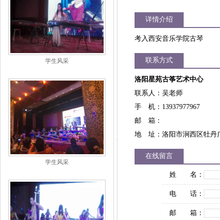
详情介绍
考入西安音乐学院古琴
联系方式
学生风采
洛阳星苑古筝艺术中心
联系人：吴老师
手 机：13937977967
邮 箱：
地 址：洛阳市涧西区牡丹广
在线留言
学生风采
姓 名：
电 话：
邮 箱：