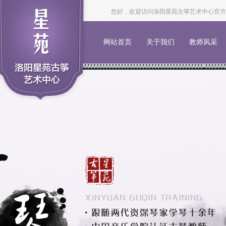
您好，欢迎访问洛阳星苑古筝艺术中心官方网站！
千人古筝
网站首页
关于我们
教师风采
学生风采
学生风采