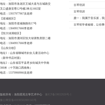
地址：洛阳市洛龙区王城大道与古城路交
古琴培训
叉口盛唐至尊12号楼2单元1602室
古琴培训
学生风采
电话：13937977967吴老师
龚一：我属于音乐派，我
【老城校区】
地址：洛阳市老城御路街17号
古琴初学者秘籍，让你事
电话：13849917666李老师
【恒大绿洲校区】
地址：洛阳市瀍河区恒大绿洲售房部二楼
电话：13849917666李老师
【山东分校】
地址1：山东省聊城市妇女儿童活动中心
（新华书店对面）
考试现场
地址2：山东省荏平县枣乡街城关中学南
300米（十字路口西南角）
电话：13370960966吴老师
版权所有：洛阳星苑古筝艺术中心
豫ICP备19032926号-1
豫公网安备41030502001141号