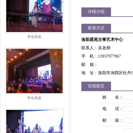
详情介绍
联系方式
学生风采
洛阳星苑古筝艺术中心
联系人：吴老师
手 机：13937977967
邮 箱：
地 址：洛阳市涧西区牡丹广
在线留言
姓 名：
学生风采
电 话：
邮 箱：