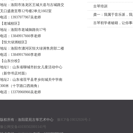
地址：洛阳市洛龙区王城大道与古城路交
古琴培训
叉口盛唐至尊12号楼2单元1602室
龚一：我属于音乐派，我
学生风采
电话：13937977967吴老师
古琴初学者秘籍，让你事
【老城校区】
地址：洛阳市老城御路街17号
电话：13849917666李老师
【恒大绿洲校区】
地址：洛阳市瀍河区恒大绿洲售房部二楼
电话：13849917666李老师
【山东分校】
地址1：山东省聊城市妇女儿童活动中心
（新华书店对面）
考试现场
地址2：山东省荏平县枣乡街城关中学南
300米（十字路口西南角）
电话：13370960966吴老师
版权所有：洛阳星苑古筝艺术中心
豫ICP备19032926号-1
豫公网安备41030502001141号