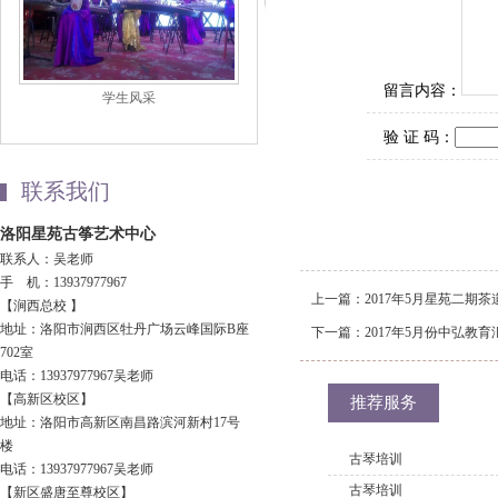
留言内容：
学生风采
验 证 码：
联系我们
洛阳星苑古筝艺术中心
联系人：吴老师
手 机：13937977967
上一篇：
2017年5月星苑二期茶
【涧西总校 】
学生风采
地址：洛阳市涧西区牡丹广场云峰国际B座
下一篇：
2017年5月份中弘教
702室
电话：13937977967吴老师
【高新区校区】
推荐服务
地址：洛阳市高新区南昌路滨河新村17号
楼
古琴培训
电话：13937977967吴老师
古琴培训
【新区盛唐至尊校区】