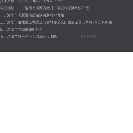
技术支持：
尚贤科技
电话：13937977967
考试现场
教室地址：一、洛阳市涧西区牡丹广场云峰国际B座702室
二、洛阳市高新区南昌路滨河新村17号楼
三、洛阳市洛龙区王城大道与古城路交叉口盛唐至尊12号楼2单元1602室
四、洛阳市老城御路街17号
五、洛阳市瀍河区恒大绿洲87-3-1803
【查看更多】
考试现场
考试现场