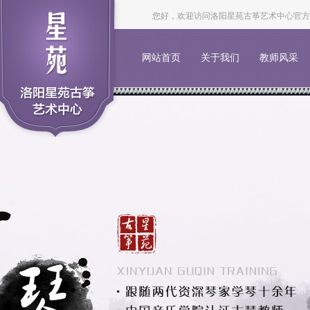
您好，欢迎访问洛阳星苑古筝艺术中心官方网站！
千人古筝
网站首页
关于我们
教师风采
学生风采
学生风采