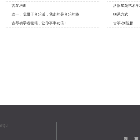
古琴培训
洛阳星苑艺术学校
龚一：我属于音乐派，我走的是音乐的路
联系方式
古琴初学者秘籍，让你事半功倍！
古筝-刘智鹏
6号-1