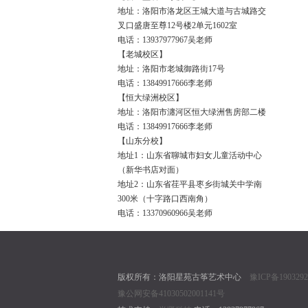
地址：洛阳市洛龙区王城大道与古城路交
叉口盛唐至尊12号楼2单元1602室
学生风采
电话：13937977967吴老师
【老城校区】
地址：洛阳市老城御路街17号
电话：13849917666李老师
【恒大绿洲校区】
地址：洛阳市瀍河区恒大绿洲售房部二楼
电话：13849917666李老师
【山东分校】
地址1：山东省聊城市妇女儿童活动中心
（新华书店对面）
学生风采
地址2：山东省荏平县枣乡街城关中学南
300米（十字路口西南角）
电话：13370960966吴老师
版权所有：洛阳星苑古筝艺术中心
豫ICP备1903292
豫公网安备41030502001141号