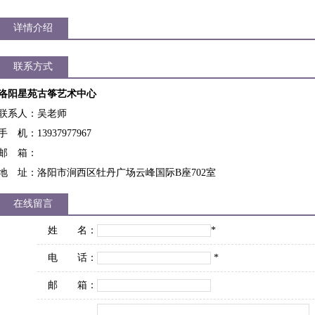
详情介绍
联系方式
洛阳星苑古筝艺术中心
联系人：吴老师
手 机：13937977967
邮 箱：
地 址：洛阳市涧西区牡丹广场云峰国际B座702室
在线留言
姓 名：
*
电 话：
*
邮 箱：