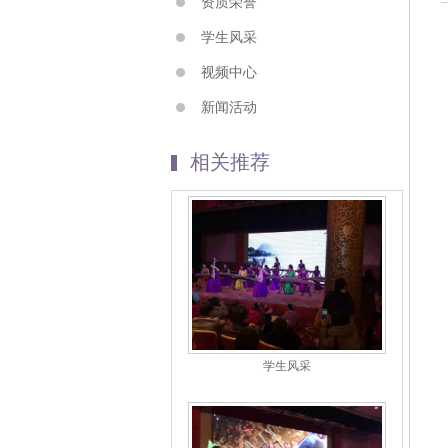
资质荣誉
学生风采
视频中心
新闻活动
相关推荐
学生风采
学生风采