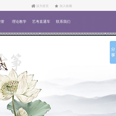
设为首页
加入收藏
荣誉
理论教学
艺考直通车
联系我们