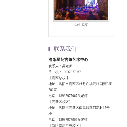
学生风采
联系我们
洛阳星苑古筝艺术中心
联系人：吴老师
手 机：13937977967
【涧西总校 】
学生风采
地址：洛阳市涧西区牡丹广场云峰国际B座
702室
电话：13937977967吴老师
【高新区校区】
地址：洛阳市高新区南昌路滨河新村17号
楼
电话：13937977967吴老师
【新区盛唐至尊校区】