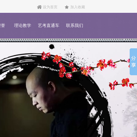
设为首页
加入收藏
荣誉
理论教学
艺考直通车
联系我们