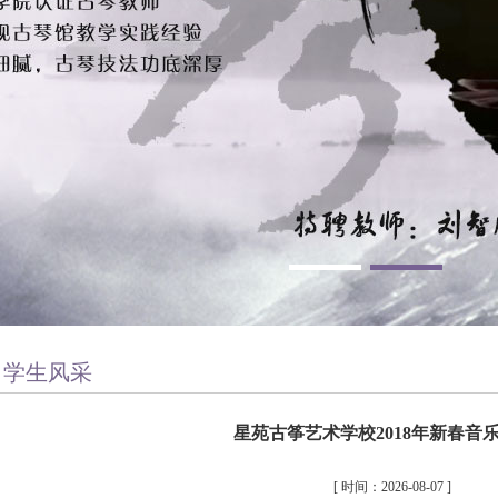
学生风采
星苑古筝艺术学校2018年新春音乐会 
[ 时间：2026-08-07 ]