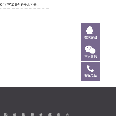
“琴苑”2019年春季古琴招生