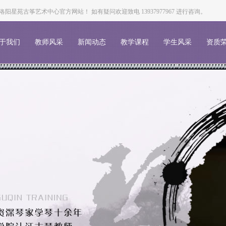
阳星苑古筝艺术中心官方网站！ 如有疑问欢迎致电 13937977967 进行咨询。
于我们
教师风采
新闻动态
教学课程
学生风采
资质