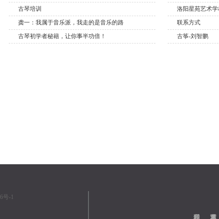
古琴培训
洛阳星苑艺术学校
龚一：我属于音乐派，我走的是音乐的路
联系方式
古琴初学者秘籍，让你事半功倍！
古筝-刘智鹏
6号-1